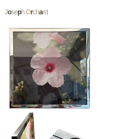
J
o
s
e
p
h
O
r
c
h
a
r
d